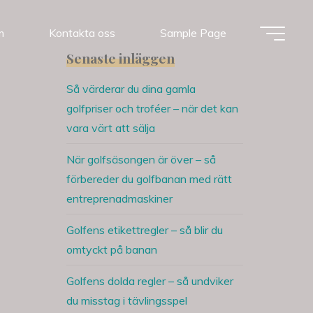
m
Kontakta oss
Sample Page
Senaste inläggen
Så värderar du dina gamla
golfpriser och troféer – när det kan
vara värt att sälja
När golfsäsongen är över – så
förbereder du golfbanan med rätt
entreprenadmaskiner
Golfens etikettregler – så blir du
omtyckt på banan
Golfens dolda regler – så undviker
du misstag i tävlingsspel