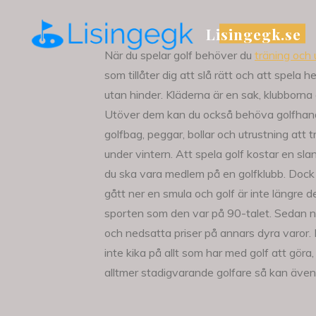
Skip
to
Lisingegk.se
content
När du spelar golf behöver du
träning och 
som tillåter dig att slå rätt och att spela h
utan hinder. Kläderna är en sak, klubborna
Utöver dem kan du också behöva golfhan
golfbag, peggar, bollar och utrustning att 
under vintern. Att spela golf kostar en sla
du ska vara medlem på en golfklubb. Dock 
gått ner en smula och golf är inte längre 
sporten som den var på 90-talet. Sedan nät
och nedsatta priser på annars dyra varor. 
inte kika på allt som har med golf att göra,
alltmer stadigvarande golfare så kan även n