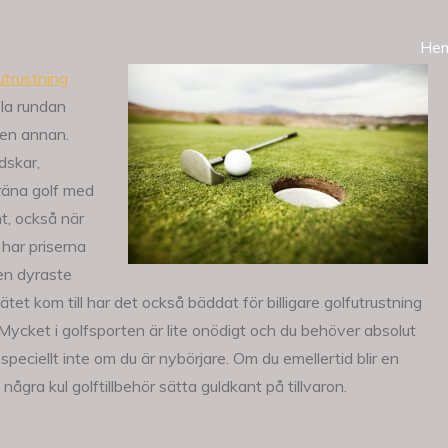
He
utrustning
ela rundan
 en annan.
dskar,
träna golf med
nt, också när
har priserna
den dyraste
et kom till har det också bäddat för billigare golfutrustning
Mycket i golfsporten är lite onödigt och du behöver absolut
 speciellt inte om du är nybörjare. Om du emellertid blir en
ågra kul golftillbehör sätta guldkant på tillvaron.