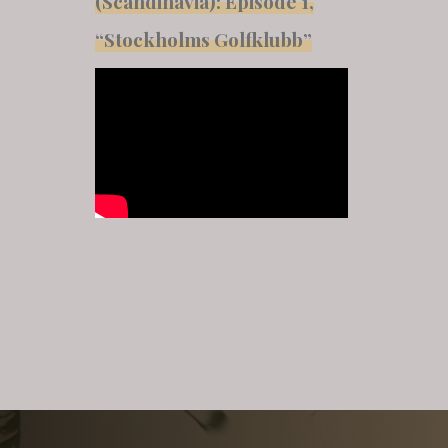
(Scandinavia): Episode 1,
“Stockholms Golfklubb”