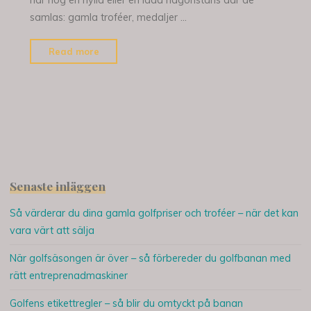
har nog en hylla eller en låda någonstans där de
samlas: gamla troféer, medaljer …
"Så
Read more
värderar
du
dina
gamla
golfpriser
och
troféer
Senaste inläggen
–
när
Så värderar du dina gamla golfpriser och troféer – när det kan
det
vara värt att sälja
kan
När golfsäsongen är över – så förbereder du golfbanan med
vara
rätt entreprenadmaskiner
värt
att
Golfens etikettregler – så blir du omtyckt på banan
sälja"