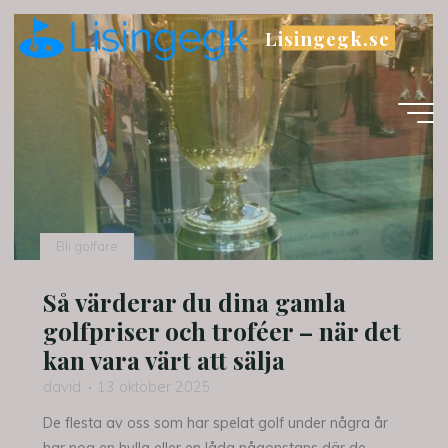
Skip
Lisingegk.se
to
content
Bli golfare
Så värderar du dina gamla
golfpriser och troféer – när det
kan vara värt att sälja
david
13 oktober 2025
De flesta av oss som har spelat golf under några år